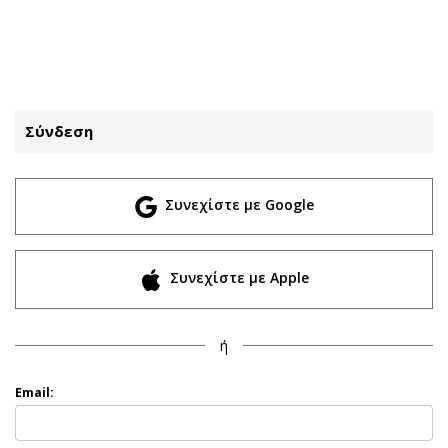
ΕΓΓΡΑΦΗ
ΕΙΣΟΔΟΣ
Σύνδεση
ΚΑΤΗΓΟΡΙΕΣ
ΣΥΝΔΕΣΗ
Συνεχίστε με Google
Κύπρος
Απόψεις
Παιδεία
Αρθρογραφία
Υγεία
The Hill
Συνεχίστε με Apple
Πολιτική
Υγεία
Βουλευτικές 2026
Αγγελίες
ή
Εκλογές 2024
Ενοικιάζονται
Προεδρικές 2023
Πωλούνται
Email:
Δημοσκοπήσεις
Ζητούν εργασία
Διπλωματία
Θέσεις εργασίας