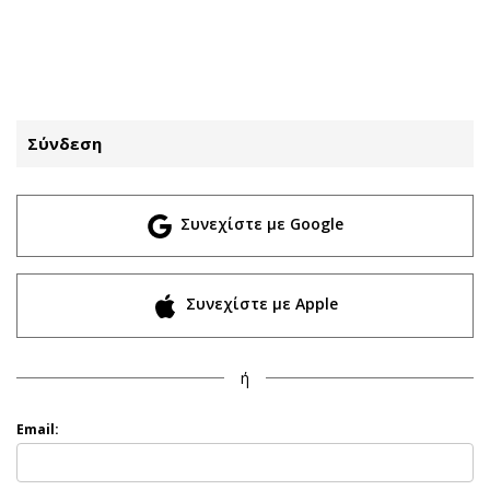
ΕΓΓΡΑΦΗ
ΕΙΣΟΔΟΣ
Σύνδεση
ΚΑΤΗΓΟΡΙΕΣ
ΣΥΝΔΕΣΗ
Συνεχίστε με Google
Κύπρος
Απόψεις
Παιδεία
Αρθρογραφία
Υγεία
The Hill
Συνεχίστε με Apple
Πολιτική
Υγεία
Βουλευτικές 2026
Αγγελίες
ή
Εκλογές 2024
Ενοικιάζονται
Προεδρικές 2023
Πωλούνται
Email:
Δημοσκοπήσεις
Ζητούν εργασία
Διπλωματία
Θέσεις εργασίας