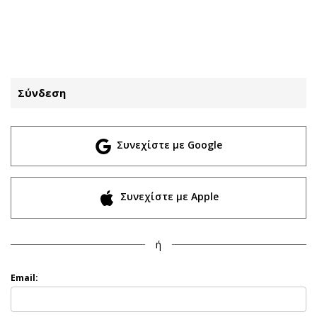
ΕΓΓΡΑΦΗ
ΕΙΣΟΔΟΣ
Σύνδεση
ΚΑΤΗΓΟΡΙΕΣ
ΣΥΝΔΕΣΗ
Συνεχίστε με Google
Κύπρος
Απόψεις
Παιδεία
Αρθρογραφία
Υγεία
The Hill
Συνεχίστε με Apple
Πολιτική
Υγεία
Βουλευτικές 2026
Αγγελίες
ή
Εκλογές 2024
Ενοικιάζονται
Προεδρικές 2023
Πωλούνται
Email:
Δημοσκοπήσεις
Ζητούν εργασία
Διπλωματία
Θέσεις εργασίας