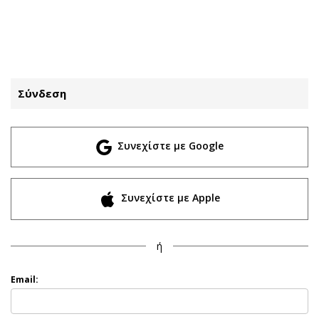
ΕΓΓΡΑΦΗ
ΕΙΣΟΔΟΣ
Σύνδεση
ΚΑΤΗΓΟΡΙΕΣ
ΣΥΝΔΕΣΗ
Συνεχίστε με Google
Κύπρος
Απόψεις
Παιδεία
Αρθρογραφία
Υγεία
The Hill
Συνεχίστε με Apple
Πολιτική
Υγεία
Βουλευτικές 2026
Αγγελίες
ή
Εκλογές 2024
Ενοικιάζονται
Προεδρικές 2023
Πωλούνται
Email:
Δημοσκοπήσεις
Ζητούν εργασία
Διπλωματία
Θέσεις εργασίας