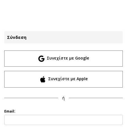
ΕΓΓΡΑΦΗ
ΕΙΣΟΔΟΣ
Σύνδεση
ΚΑΤΗΓΟΡΙΕΣ
ΣΥΝΔΕΣΗ
Συνεχίστε με Google
Κύπρος
Απόψεις
Παιδεία
Αρθρογραφία
Υγεία
The Hill
Συνεχίστε με Apple
Πολιτική
Υγεία
Βουλευτικές 2026
Αγγελίες
ή
Εκλογές 2024
Ενοικιάζονται
Προεδρικές 2023
Πωλούνται
Email:
Δημοσκοπήσεις
Ζητούν εργασία
Διπλωματία
Θέσεις εργασίας