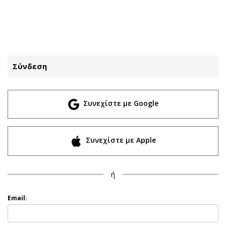
ΕΓΓΡΑΦΗ
ΕΙΣΟΔΟΣ
Σύνδεση
ΚΑΤΗΓΟΡΙΕΣ
ΣΥΝΔΕΣΗ
Συνεχίστε με Google
Κύπρος
Απόψεις
Παιδεία
Αρθρογραφία
Υγεία
The Hill
Συνεχίστε με Apple
Πολιτική
Υγεία
Βουλευτικές 2026
Αγγελίες
ή
Εκλογές 2024
Ενοικιάζονται
Προεδρικές 2023
Πωλούνται
Email:
Δημοσκοπήσεις
Ζητούν εργασία
Διπλωματία
Θέσεις εργασίας