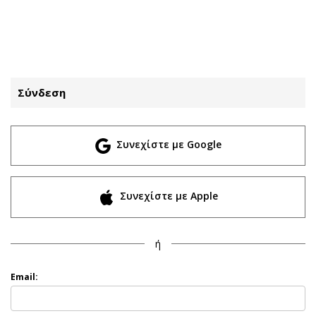
ΕΓΓΡΑΦΗ
ΕΙΣΟΔΟΣ
Σύνδεση
ΚΑΤΗΓΟΡΙΕΣ
ΣΥΝΔΕΣΗ
Συνεχίστε με Google
Κύπρος
Απόψεις
Παιδεία
Αρθρογραφία
Υγεία
The Hill
Συνεχίστε με Apple
Πολιτική
Υγεία
Βουλευτικές 2026
Αγγελίες
ή
Εκλογές 2024
Ενοικιάζονται
Προεδρικές 2023
Πωλούνται
Email:
Δημοσκοπήσεις
Ζητούν εργασία
Διπλωματία
Θέσεις εργασίας