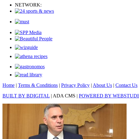
NETWORK:
Home
|
Terms & Conditions
|
Privacy Policy
|
About Us
|
Contact Us
BUILT BY BDIGITAL
| ADA CMS |
POWERED BY WEBSTUD