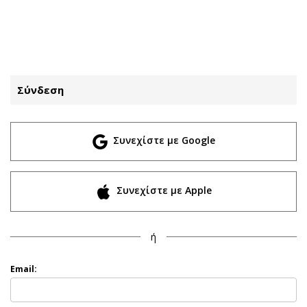
ΕΓΓΡΑΦΗ
ΕΙΣΟΔΟΣ
Σύνδεση
ΚΑΤΗΓΟΡΙΕΣ
ΣΥΝΔΕΣΗ
Συνεχίστε με Google
Κύπρος
Απόψεις
Παιδεία
Αρθρογραφία
Υγεία
The Hill
Συνεχίστε με Apple
Πολιτική
Υγεία
Βουλευτικές 2026
Αγγελίες
ή
Εκλογές 2024
Ενοικιάζονται
Προεδρικές 2023
Πωλούνται
Email:
Δημοσκοπήσεις
Ζητούν εργασία
Διπλωματία
Θέσεις εργασίας