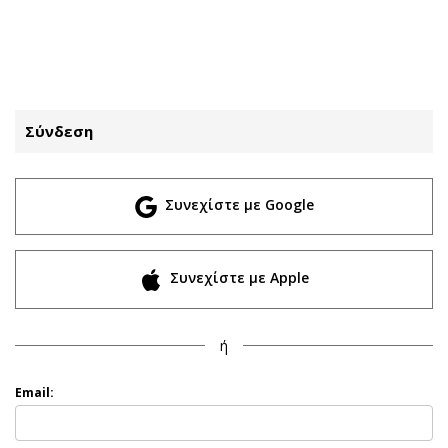
ΕΓΓΡΑΦΗ
ΕΙΣΟΔΟΣ
Σύνδεση
ΚΑΤΗΓΟΡΙΕΣ
ΣΥΝΔΕΣΗ
Συνεχίστε με Google
Κύπρος
Απόψεις
Παιδεία
Αρθρογραφία
Υγεία
The Hill
Συνεχίστε με Apple
Πολιτική
Υγεία
Βουλευτικές 2026
Αγγελίες
ή
Εκλογές 2024
Ενοικιάζονται
Προεδρικές 2023
Πωλούνται
Email:
Δημοσκοπήσεις
Ζητούν εργασία
Διπλωματία
Θέσεις εργασίας