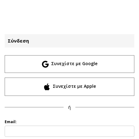
ΕΓΓΡΑΦΗ
ΕΙΣΟΔΟΣ
Σύνδεση
ΚΑΤΗΓΟΡΙΕΣ
ΣΥΝΔΕΣΗ
Συνεχίστε με Google
Κύπρος
Απόψεις
Παιδεία
Αρθρογραφία
Υγεία
The Hill
Συνεχίστε με Apple
Πολιτική
Υγεία
Βουλευτικές 2026
Αγγελίες
ή
Εκλογές 2024
Ενοικιάζονται
Προεδρικές 2023
Πωλούνται
Email:
Δημοσκοπήσεις
Ζητούν εργασία
Διπλωματία
Θέσεις εργασίας