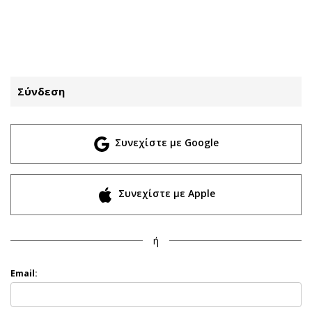
ΕΓΓΡΑΦΗ
ΕΙΣΟΔΟΣ
Σύνδεση
ΚΑΤΗΓΟΡΙΕΣ
ΣΥΝΔΕΣΗ
Συνεχίστε με Google
Κύπρος
Απόψεις
Παιδεία
Αρθρογραφία
Υγεία
The Hill
Συνεχίστε με Apple
Πολιτική
Υγεία
Βουλευτικές 2026
Αγγελίες
ή
Εκλογές 2024
Ενοικιάζονται
Προεδρικές 2023
Πωλούνται
Email:
Δημοσκοπήσεις
Ζητούν εργασία
Διπλωματία
Θέσεις εργασίας