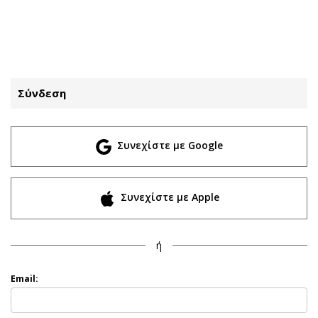
ΕΓΓΡΑΦΗ
ΕΙΣΟΔΟΣ
Σύνδεση
ΚΑΤΗΓΟΡΙΕΣ
ΣΥΝΔΕΣΗ
Συνεχίστε με Google
Κύπρος
Απόψεις
Παιδεία
Αρθρογραφία
Υγεία
The Hill
Συνεχίστε με Apple
Πολιτική
Υγεία
Βουλευτικές 2026
Αγγελίες
ή
Εκλογές 2024
Ενοικιάζονται
Προεδρικές 2023
Πωλούνται
Email:
Δημοσκοπήσεις
Ζητούν εργασία
Διπλωματία
Θέσεις εργασίας