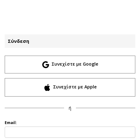
ΕΓΓΡΑΦΗ
ΕΙΣΟΔΟΣ
Σύνδεση
ΚΑΤΗΓΟΡΙΕΣ
ΣΥΝΔΕΣΗ
Συνεχίστε με Google
Κύπρος
Απόψεις
Παιδεία
Αρθρογραφία
Υγεία
The Hill
Συνεχίστε με Apple
Πολιτική
Υγεία
Βουλευτικές 2026
Αγγελίες
ή
Εκλογές 2024
Ενοικιάζονται
Προεδρικές 2023
Πωλούνται
Email:
Δημοσκοπήσεις
Ζητούν εργασία
Διπλωματία
Θέσεις εργασίας