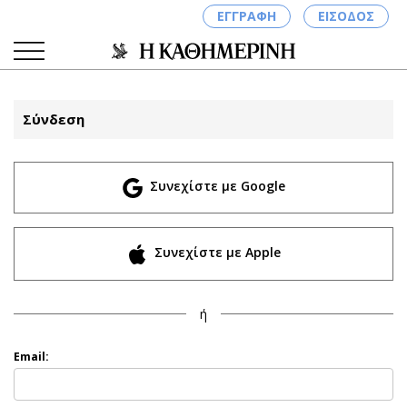
ΕΓΓΡΑΦΗ
ΕΙΣΟΔΟΣ
Σύνδεση
ΚΑΤΗΓΟΡΙΕΣ
ΣΥΝΔΕΣΗ
Συνεχίστε με Google
Κύπρος
Απόψεις
Παιδεία
Αρθρογραφία
Υγεία
The Hill
Συνεχίστε με Apple
Πολιτική
Υγεία
Βουλευτικές 2026
Αγγελίες
ή
Εκλογές 2024
Ενοικιάζονται
Προεδρικές 2023
Πωλούνται
Email:
Δημοσκοπήσεις
Ζητούν εργασία
Διπλωματία
Θέσεις εργασίας