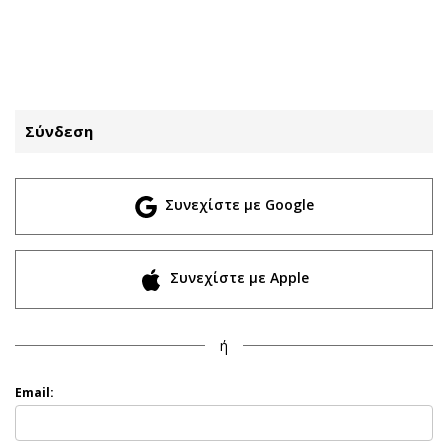
ΕΓΓΡΑΦΗ
ΕΙΣΟΔΟΣ
Σύνδεση
ΚΑΤΗΓΟΡΙΕΣ
ΣΥΝΔΕΣΗ
Συνεχίστε με Google
Κύπρος
Απόψεις
Παιδεία
Αρθρογραφία
Υγεία
The Hill
Συνεχίστε με Apple
Πολιτική
Υγεία
Βουλευτικές 2026
Αγγελίες
ή
Εκλογές 2024
Ενοικιάζονται
Προεδρικές 2023
Πωλούνται
Email:
Δημοσκοπήσεις
Ζητούν εργασία
Διπλωματία
Θέσεις εργασίας