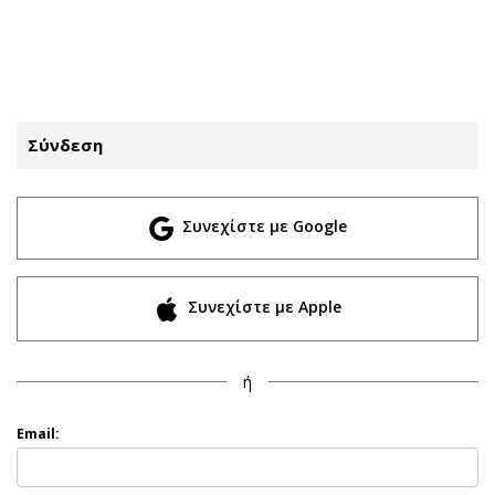
ΕΓΓΡΑΦΗ
ΕΙΣΟΔΟΣ
Σύνδεση
ΚΑΤΗΓΟΡΙΕΣ
ΣΥΝΔΕΣΗ
Συνεχίστε με Google
Κύπρος
Απόψεις
Παιδεία
Αρθρογραφία
Υγεία
The Hill
Συνεχίστε με Apple
Πολιτική
Υγεία
Βουλευτικές 2026
Αγγελίες
ή
Εκλογές 2024
Ενοικιάζονται
Προεδρικές 2023
Πωλούνται
Email:
Δημοσκοπήσεις
Ζητούν εργασία
Διπλωματία
Θέσεις εργασίας