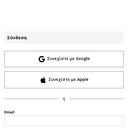
ΕΓΓΡΑΦΗ
ΕΙΣΟΔΟΣ
Σύνδεση
ΚΑΤΗΓΟΡΙΕΣ
ΣΥΝΔΕΣΗ
Συνεχίστε με Google
Κύπρος
Απόψεις
Παιδεία
Αρθρογραφία
Υγεία
The Hill
Συνεχίστε με Apple
Πολιτική
Υγεία
Βουλευτικές 2026
Αγγελίες
ή
Εκλογές 2024
Ενοικιάζονται
Προεδρικές 2023
Πωλούνται
Email:
Δημοσκοπήσεις
Ζητούν εργασία
Διπλωματία
Θέσεις εργασίας