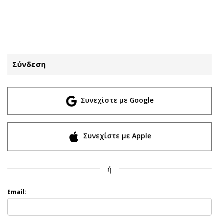
ΕΓΓΡΑΦΗ
ΕΙΣΟΔΟΣ
Σύνδεση
ΚΑΤΗΓΟΡΙΕΣ
ΣΥΝΔΕΣΗ
Συνεχίστε με Google
Κύπρος
Απόψεις
Παιδεία
Αρθρογραφία
Υγεία
The Hill
Συνεχίστε με Apple
Πολιτική
Υγεία
Βουλευτικές 2026
Αγγελίες
ή
Εκλογές 2024
Ενοικιάζονται
Προεδρικές 2023
Πωλούνται
Email:
Δημοσκοπήσεις
Ζητούν εργασία
Διπλωματία
Θέσεις εργασίας