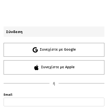
ΕΓΓΡΑΦΗ
ΕΙΣΟΔΟΣ
Σύνδεση
ΚΑΤΗΓΟΡΙΕΣ
ΣΥΝΔΕΣΗ
Συνεχίστε με Google
Κύπρος
Απόψεις
Παιδεία
Αρθρογραφία
Υγεία
The Hill
Συνεχίστε με Apple
Πολιτική
Υγεία
Βουλευτικές 2026
Αγγελίες
ή
Εκλογές 2024
Ενοικιάζονται
Προεδρικές 2023
Πωλούνται
Email:
Δημοσκοπήσεις
Ζητούν εργασία
Διπλωματία
Θέσεις εργασίας