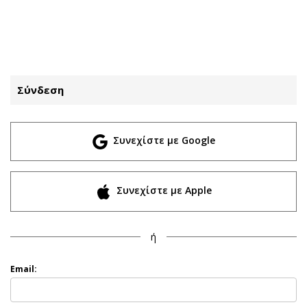
ΕΓΓΡΑΦΗ
ΕΙΣΟΔΟΣ
Σύνδεση
ΚΑΤΗΓΟΡΙΕΣ
ΣΥΝΔΕΣΗ
Συνεχίστε με Google
Κύπρος
Απόψεις
Παιδεία
Αρθρογραφία
Υγεία
The Hill
Συνεχίστε με Apple
Πολιτική
Υγεία
Βουλευτικές 2026
Αγγελίες
ή
Εκλογές 2024
Ενοικιάζονται
Προεδρικές 2023
Πωλούνται
Email:
Δημοσκοπήσεις
Ζητούν εργασία
Διπλωματία
Θέσεις εργασίας