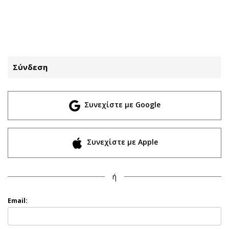
ΕΓΓΡΑΦΗ
ΕΙΣΟΔΟΣ
Σύνδεση
ΚΑΤΗΓΟΡΙΕΣ
ΣΥΝΔΕΣΗ
Συνεχίστε με Google
Κύπρος
Απόψεις
Παιδεία
Αρθρογραφία
Υγεία
The Hill
Συνεχίστε με Apple
Πολιτική
Υγεία
Βουλευτικές 2026
Αγγελίες
ή
Εκλογές 2024
Ενοικιάζονται
Προεδρικές 2023
Πωλούνται
Email:
Δημοσκοπήσεις
Ζητούν εργασία
Διπλωματία
Θέσεις εργασίας