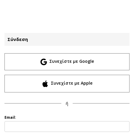
ΕΓΓΡΑΦΗ
ΕΙΣΟΔΟΣ
Σύνδεση
ΚΑΤΗΓΟΡΙΕΣ
ΣΥΝΔΕΣΗ
Συνεχίστε με Google
Κύπρος
Απόψεις
Παιδεία
Αρθρογραφία
Υγεία
The Hill
Συνεχίστε με Apple
Πολιτική
Υγεία
Βουλευτικές 2026
Αγγελίες
ή
Εκλογές 2024
Ενοικιάζονται
Προεδρικές 2023
Πωλούνται
Email:
Δημοσκοπήσεις
Ζητούν εργασία
Διπλωματία
Θέσεις εργασίας