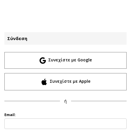
ΕΓΓΡΑΦΗ
ΕΙΣΟΔΟΣ
Σύνδεση
ΚΑΤΗΓΟΡΙΕΣ
ΣΥΝΔΕΣΗ
Συνεχίστε με Google
Κύπρος
Απόψεις
Παιδεία
Αρθρογραφία
Υγεία
The Hill
Συνεχίστε με Apple
Πολιτική
Υγεία
Βουλευτικές 2026
Αγγελίες
ή
Εκλογές 2024
Ενοικιάζονται
Προεδρικές 2023
Πωλούνται
Email:
Δημοσκοπήσεις
Ζητούν εργασία
Διπλωματία
Θέσεις εργασίας