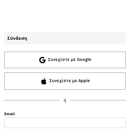
ΕΓΓΡΑΦΗ
ΕΙΣΟΔΟΣ
Σύνδεση
ΚΑΤΗΓΟΡΙΕΣ
ΣΥΝΔΕΣΗ
Συνεχίστε με Google
Κύπρος
Απόψεις
Παιδεία
Αρθρογραφία
Υγεία
The Hill
Συνεχίστε με Apple
Πολιτική
Υγεία
Βουλευτικές 2026
Αγγελίες
ή
Εκλογές 2024
Ενοικιάζονται
Προεδρικές 2023
Πωλούνται
Email:
Δημοσκοπήσεις
Ζητούν εργασία
Διπλωματία
Θέσεις εργασίας