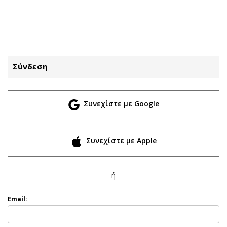
ΕΓΓΡΑΦΗ
ΕΙΣΟΔΟΣ
Σύνδεση
ΚΑΤΗΓΟΡΙΕΣ
ΣΥΝΔΕΣΗ
Συνεχίστε με Google
Κύπρος
Απόψεις
Παιδεία
Αρθρογραφία
Υγεία
The Hill
Συνεχίστε με Apple
Πολιτική
Υγεία
Βουλευτικές 2026
Αγγελίες
ή
Εκλογές 2024
Ενοικιάζονται
Προεδρικές 2023
Πωλούνται
Email:
Δημοσκοπήσεις
Ζητούν εργασία
Διπλωματία
Θέσεις εργασίας