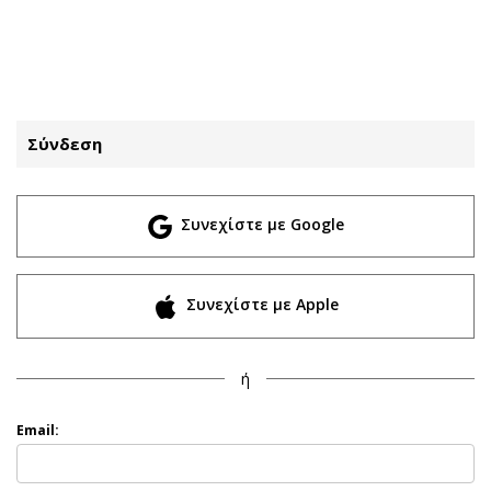
ΕΓΓΡΑΦΗ
ΕΙΣΟΔΟΣ
Σύνδεση
ΚΑΤΗΓΟΡΙΕΣ
ΣΥΝΔΕΣΗ
Συνεχίστε με Google
Κύπρος
Απόψεις
Παιδεία
Αρθρογραφία
Υγεία
The Hill
Συνεχίστε με Apple
Πολιτική
Υγεία
Βουλευτικές 2026
Αγγελίες
ή
Εκλογές 2024
Ενοικιάζονται
Προεδρικές 2023
Πωλούνται
Email:
Δημοσκοπήσεις
Ζητούν εργασία
Διπλωματία
Θέσεις εργασίας