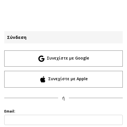
ΕΓΓΡΑΦΗ
ΕΙΣΟΔΟΣ
Σύνδεση
ΚΑΤΗΓΟΡΙΕΣ
ΣΥΝΔΕΣΗ
Συνεχίστε με Google
Κύπρος
Απόψεις
Παιδεία
Αρθρογραφία
Υγεία
The Hill
Συνεχίστε με Apple
Πολιτική
Υγεία
Βουλευτικές 2026
Αγγελίες
ή
Εκλογές 2024
Ενοικιάζονται
Προεδρικές 2023
Πωλούνται
Email:
Δημοσκοπήσεις
Ζητούν εργασία
Διπλωματία
Θέσεις εργασίας