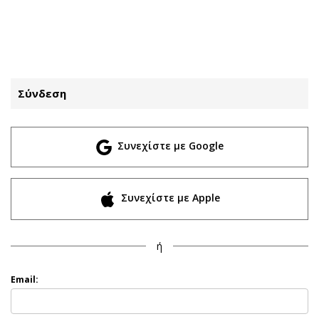
ΕΓΓΡΑΦΗ
ΕΙΣΟΔΟΣ
Σύνδεση
ΚΑΤΗΓΟΡΙΕΣ
ΣΥΝΔΕΣΗ
Συνεχίστε με Google
Κύπρος
Απόψεις
Παιδεία
Αρθρογραφία
Υγεία
The Hill
Συνεχίστε με Apple
Πολιτική
Υγεία
Βουλευτικές 2026
Αγγελίες
ή
Εκλογές 2024
Ενοικιάζονται
Προεδρικές 2023
Πωλούνται
Email:
Δημοσκοπήσεις
Ζητούν εργασία
Διπλωματία
Θέσεις εργασίας