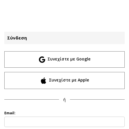
ΕΓΓΡΑΦΗ
ΕΙΣΟΔΟΣ
Σύνδεση
ΚΑΤΗΓΟΡΙΕΣ
ΣΥΝΔΕΣΗ
Συνεχίστε με Google
Κύπρος
Απόψεις
Παιδεία
Αρθρογραφία
Υγεία
The Hill
Συνεχίστε με Apple
Πολιτική
Υγεία
Βουλευτικές 2026
Αγγελίες
ή
Εκλογές 2024
Ενοικιάζονται
Προεδρικές 2023
Πωλούνται
Email:
Δημοσκοπήσεις
Ζητούν εργασία
Διπλωματία
Θέσεις εργασίας