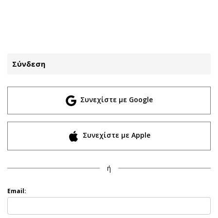
ΕΓΓΡΑΦΗ
ΕΙΣΟΔΟΣ
Σύνδεση
ΚΑΤΗΓΟΡΙΕΣ
ΣΥΝΔΕΣΗ
Συνεχίστε με Google
Κύπρος
Απόψεις
Παιδεία
Αρθρογραφία
Υγεία
The Hill
Συνεχίστε με Apple
Πολιτική
Υγεία
Βουλευτικές 2026
Αγγελίες
ή
Εκλογές 2024
Ενοικιάζονται
Προεδρικές 2023
Πωλούνται
Email:
Δημοσκοπήσεις
Ζητούν εργασία
Διπλωματία
Θέσεις εργασίας