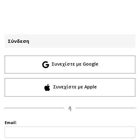
ΕΓΓΡΑΦΗ
ΕΙΣΟΔΟΣ
Σύνδεση
ΚΑΤΗΓΟΡΙΕΣ
ΣΥΝΔΕΣΗ
Συνεχίστε με Google
Κύπρος
Απόψεις
Παιδεία
Αρθρογραφία
Υγεία
The Hill
Συνεχίστε με Apple
Πολιτική
Υγεία
Βουλευτικές 2026
Αγγελίες
ή
Εκλογές 2024
Ενοικιάζονται
Προεδρικές 2023
Πωλούνται
Email:
Δημοσκοπήσεις
Ζητούν εργασία
Διπλωματία
Θέσεις εργασίας