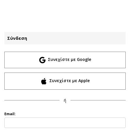
ΕΓΓΡΑΦΗ
ΕΙΣΟΔΟΣ
Σύνδεση
ΚΑΤΗΓΟΡΙΕΣ
ΣΥΝΔΕΣΗ
Συνεχίστε με Google
Κύπρος
Απόψεις
Παιδεία
Αρθρογραφία
Υγεία
The Hill
Συνεχίστε με Apple
Πολιτική
Υγεία
Βουλευτικές 2026
Αγγελίες
ή
Εκλογές 2024
Ενοικιάζονται
Προεδρικές 2023
Πωλούνται
Email:
Δημοσκοπήσεις
Ζητούν εργασία
Διπλωματία
Θέσεις εργασίας