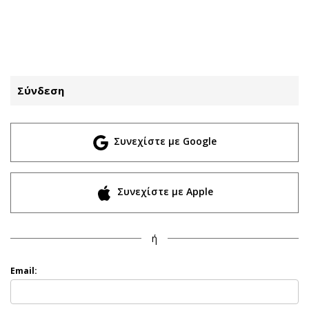
ΕΓΓΡΑΦΗ
ΕΙΣΟΔΟΣ
Σύνδεση
ΚΑΤΗΓΟΡΙΕΣ
ΣΥΝΔΕΣΗ
Συνεχίστε με Google
Κύπρος
Απόψεις
Παιδεία
Αρθρογραφία
Υγεία
The Hill
Συνεχίστε με Apple
Πολιτική
Υγεία
Βουλευτικές 2026
Αγγελίες
ή
Εκλογές 2024
Ενοικιάζονται
Προεδρικές 2023
Πωλούνται
Email:
Δημοσκοπήσεις
Ζητούν εργασία
Διπλωματία
Θέσεις εργασίας