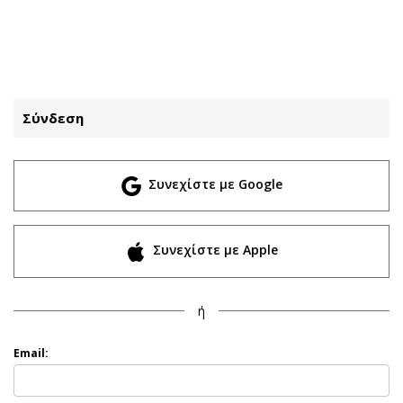
ΕΓΓΡΑΦΗ
ΕΙΣΟΔΟΣ
Σύνδεση
ΚΑΤΗΓΟΡΙΕΣ
ΣΥΝΔΕΣΗ
Συνεχίστε με Google
Κύπρος
Απόψεις
Παιδεία
Αρθρογραφία
Υγεία
The Hill
Συνεχίστε με Apple
Πολιτική
Υγεία
Βουλευτικές 2026
Αγγελίες
ή
Εκλογές 2024
Ενοικιάζονται
Προεδρικές 2023
Πωλούνται
Email:
Δημοσκοπήσεις
Ζητούν εργασία
Διπλωματία
Θέσεις εργασίας