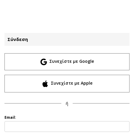
ΕΓΓΡΑΦΗ
ΕΙΣΟΔΟΣ
Σύνδεση
ΚΑΤΗΓΟΡΙΕΣ
ΣΥΝΔΕΣΗ
Συνεχίστε με Google
Κύπρος
Απόψεις
Παιδεία
Αρθρογραφία
Υγεία
The Hill
Συνεχίστε με Apple
Πολιτική
Υγεία
Βουλευτικές 2026
Αγγελίες
ή
Εκλογές 2024
Ενοικιάζονται
Προεδρικές 2023
Πωλούνται
Email:
Δημοσκοπήσεις
Ζητούν εργασία
Διπλωματία
Θέσεις εργασίας