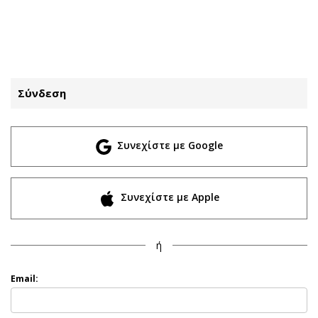
ΕΓΓΡΑΦΗ
ΕΙΣΟΔΟΣ
Σύνδεση
ΚΑΤΗΓΟΡΙΕΣ
ΣΥΝΔΕΣΗ
Συνεχίστε με Google
Κύπρος
Απόψεις
Παιδεία
Αρθρογραφία
Υγεία
The Hill
Συνεχίστε με Apple
Πολιτική
Υγεία
Βουλευτικές 2026
Αγγελίες
ή
Εκλογές 2024
Ενοικιάζονται
Προεδρικές 2023
Πωλούνται
Email:
Δημοσκοπήσεις
Ζητούν εργασία
Διπλωματία
Θέσεις εργασίας