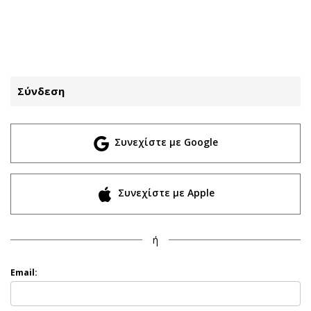
ΕΓΓΡΑΦΗ
ΕΙΣΟΔΟΣ
Σύνδεση
ΚΑΤΗΓΟΡΙΕΣ
ΣΥΝΔΕΣΗ
Συνεχίστε με Google
Κύπρος
Απόψεις
Παιδεία
Αρθρογραφία
Υγεία
The Hill
Συνεχίστε με Apple
Πολιτική
Υγεία
Βουλευτικές 2026
Αγγελίες
ή
Εκλογές 2024
Ενοικιάζονται
Προεδρικές 2023
Πωλούνται
Email:
Δημοσκοπήσεις
Ζητούν εργασία
Διπλωματία
Θέσεις εργασίας