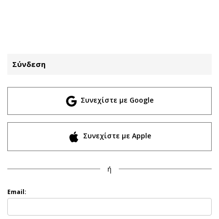
ΕΓΓΡΑΦΗ
ΕΙΣΟΔΟΣ
Σύνδεση
ΚΑΤΗΓΟΡΙΕΣ
ΣΥΝΔΕΣΗ
Συνεχίστε με Google
Κύπρος
Απόψεις
Παιδεία
Αρθρογραφία
Υγεία
The Hill
Συνεχίστε με Apple
Πολιτική
Υγεία
Βουλευτικές 2026
Αγγελίες
ή
Εκλογές 2024
Ενοικιάζονται
Προεδρικές 2023
Πωλούνται
Email:
Δημοσκοπήσεις
Ζητούν εργασία
Διπλωματία
Θέσεις εργασίας