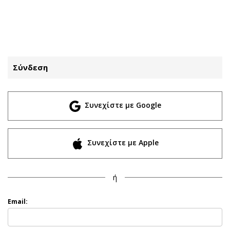
ΕΓΓΡΑΦΗ
ΕΙΣΟΔΟΣ
Σύνδεση
ΚΑΤΗΓΟΡΙΕΣ
ΣΥΝΔΕΣΗ
Συνεχίστε με Google
Κύπρος
Απόψεις
Παιδεία
Αρθρογραφία
Υγεία
The Hill
Συνεχίστε με Apple
Πολιτική
Υγεία
Βουλευτικές 2026
Αγγελίες
ή
Εκλογές 2024
Ενοικιάζονται
Προεδρικές 2023
Πωλούνται
Email:
Δημοσκοπήσεις
Ζητούν εργασία
Διπλωματία
Θέσεις εργασίας