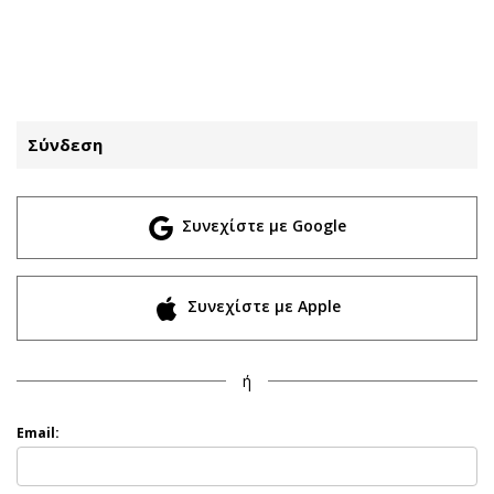
ΕΓΓΡΑΦΗ
ΕΙΣΟΔΟΣ
Σύνδεση
ΚΑΤΗΓΟΡΙΕΣ
ΣΥΝΔΕΣΗ
Συνεχίστε με Google
Κύπρος
Απόψεις
Παιδεία
Αρθρογραφία
Υγεία
The Hill
Συνεχίστε με Apple
Πολιτική
Υγεία
Βουλευτικές 2026
Αγγελίες
ή
Εκλογές 2024
Ενοικιάζονται
Προεδρικές 2023
Πωλούνται
Email:
Δημοσκοπήσεις
Ζητούν εργασία
Διπλωματία
Θέσεις εργασίας