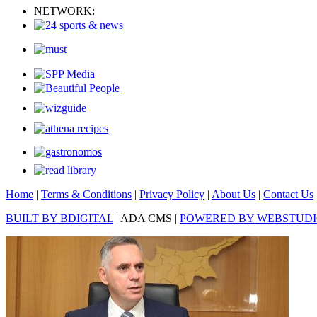
NETWORK:
Home
|
Terms & Conditions
|
Privacy Policy
|
About Us
|
Contact Us
BUILT BY BDIGITAL
| ADA CMS |
POWERED BY WEBSTUD