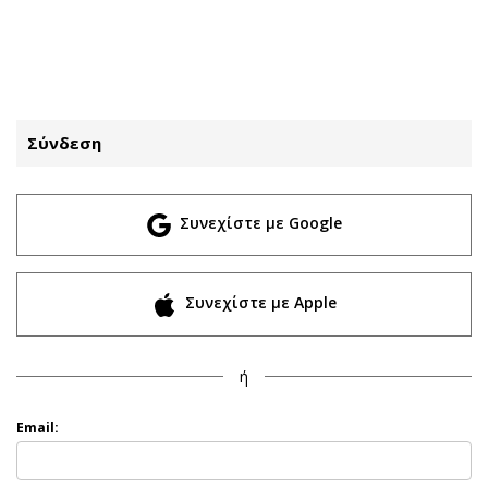
ΕΓΓΡΑΦΗ
ΕΙΣΟΔΟΣ
Σύνδεση
ΚΑΤΗΓΟΡΙΕΣ
ΣΥΝΔΕΣΗ
Συνεχίστε με Google
Κύπρος
Απόψεις
Παιδεία
Αρθρογραφία
Υγεία
The Hill
Συνεχίστε με Apple
Πολιτική
Υγεία
Βουλευτικές 2026
Αγγελίες
ή
Εκλογές 2024
Ενοικιάζονται
Προεδρικές 2023
Πωλούνται
Email:
Δημοσκοπήσεις
Ζητούν εργασία
Διπλωματία
Θέσεις εργασίας