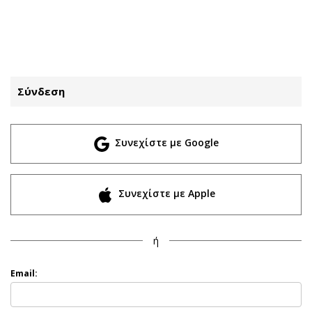
ΕΓΓΡΑΦΗ
ΕΙΣΟΔΟΣ
Σύνδεση
ΚΑΤΗΓΟΡΙΕΣ
ΣΥΝΔΕΣΗ
Συνεχίστε με Google
Κύπρος
Απόψεις
Παιδεία
Αρθρογραφία
Υγεία
The Hill
Συνεχίστε με Apple
Πολιτική
Υγεία
Βουλευτικές 2026
Αγγελίες
ή
Εκλογές 2024
Ενοικιάζονται
Προεδρικές 2023
Πωλούνται
Email:
Δημοσκοπήσεις
Ζητούν εργασία
Διπλωματία
Θέσεις εργασίας