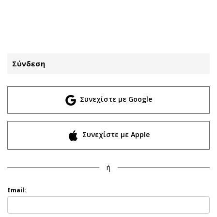
ΕΓΓΡΑΦΗ
ΕΙΣΟΔΟΣ
Σύνδεση
ΚΑΤΗΓΟΡΙΕΣ
ΣΥΝΔΕΣΗ
Συνεχίστε με Google
Κύπρος
Απόψεις
Παιδεία
Αρθρογραφία
Υγεία
The Hill
Συνεχίστε με Apple
Πολιτική
Υγεία
Βουλευτικές 2026
Αγγελίες
ή
Εκλογές 2024
Ενοικιάζονται
Προεδρικές 2023
Πωλούνται
Email:
Δημοσκοπήσεις
Ζητούν εργασία
Διπλωματία
Θέσεις εργασίας