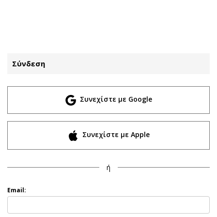
ΕΓΓΡΑΦΗ
ΕΙΣΟΔΟΣ
Σύνδεση
ΚΑΤΗΓΟΡΙΕΣ
ΣΥΝΔΕΣΗ
Συνεχίστε με Google
Κύπρος
Απόψεις
Παιδεία
Αρθρογραφία
Υγεία
The Hill
Συνεχίστε με Apple
Πολιτική
Υγεία
Βουλευτικές 2026
Αγγελίες
ή
Εκλογές 2024
Ενοικιάζονται
Προεδρικές 2023
Πωλούνται
Email:
Δημοσκοπήσεις
Ζητούν εργασία
Διπλωματία
Θέσεις εργασίας