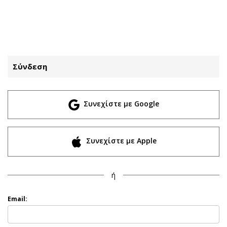
ΕΓΓΡΑΦΗ
ΕΙΣΟΔΟΣ
Σύνδεση
ΚΑΤΗΓΟΡΙΕΣ
ΣΥΝΔΕΣΗ
Συνεχίστε με Google
Κύπρος
Απόψεις
Παιδεία
Αρθρογραφία
Υγεία
The Hill
Συνεχίστε με Apple
Πολιτική
Υγεία
Βουλευτικές 2026
Αγγελίες
ή
Εκλογές 2024
Ενοικιάζονται
Προεδρικές 2023
Πωλούνται
Email:
Δημοσκοπήσεις
Ζητούν εργασία
Διπλωματία
Θέσεις εργασίας