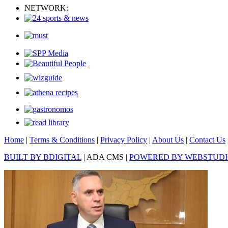
NETWORK:
Home
|
Terms & Conditions
|
Privacy Policy
|
About Us
|
Contact Us
BUILT BY BDIGITAL
| ADA CMS |
POWERED BY WEBSTUD