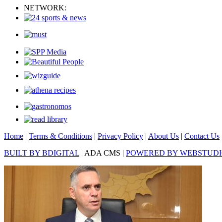
NETWORK:
Home
|
Terms & Conditions
|
Privacy Policy
|
About Us
|
Contact Us
BUILT BY BDIGITAL
| ADA CMS |
POWERED BY WEBSTUD