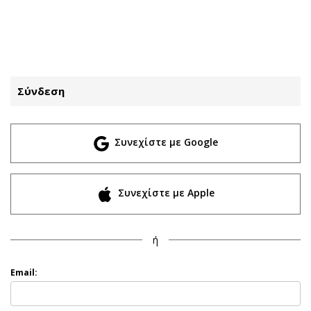
ΕΓΓΡΑΦΗ
ΕΙΣΟΔΟΣ
Σύνδεση
ΚΑΤΗΓΟΡΙΕΣ
ΣΥΝΔΕΣΗ
Συνεχίστε με Google
Κύπρος
Απόψεις
Παιδεία
Αρθρογραφία
Υγεία
The Hill
Συνεχίστε με Apple
Πολιτική
Υγεία
Βουλευτικές 2026
Αγγελίες
ή
Εκλογές 2024
Ενοικιάζονται
Προεδρικές 2023
Πωλούνται
Email:
Δημοσκοπήσεις
Ζητούν εργασία
Διπλωματία
Θέσεις εργασίας